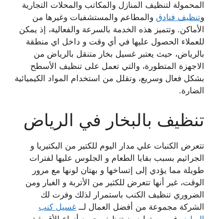
المحمولة لتنظيف المنازل والمكاتب والمحلات التجارية
و
تنظيف فنادق
والمطاعم والمستشفيات وغيرها من
الأماكن. وتتميز هذه الخدمة بالسرعة والفعالية، إذ يمكن
للعملاء الحصول عليها في أي وقت و داخل اي منطقة
بالرياض، حيث يعتبر
غسيل بخار متنقل بالرياض من
الاجهزة
المتطورة، والتي تعمل على تنظيف الأسطح
بشكل فعال وسريع، وتقلل من استخدام المواد الكيميائية
الضارة
.
تنظيف بالبخار في الرياض
تتعرض الكنبات علي مدار اليوم للكتير من البكتيريا و
الجراثيم بسبب بقايا الطعام و الجلوس عليها لفترات
طويلة مما يؤدي إلى إتساخها و بهتان لونها مع مرور
الوقت، غير أنها تتعرض للكثير من الأتربة و الغبار ومن
الضروري تنظيف الكنب باستمرار لذلك وفرت لك
الشركة مجموعة من أفضل العمال لــ
غسيل كنب
الرياض
فهم يستطيعون تنظيف جميع أنواع الأقمشة.