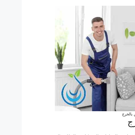
بالخرج
ج