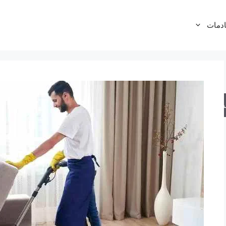
دمات
حث