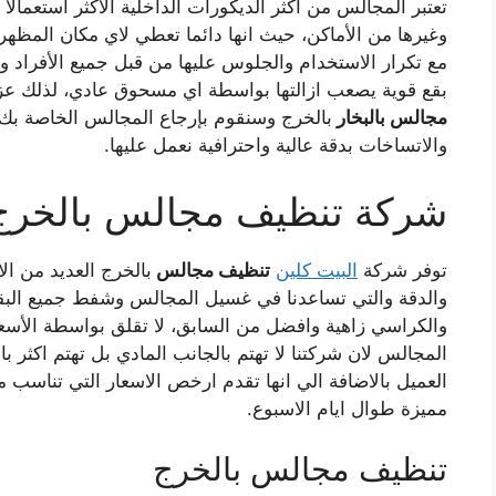
تعتبر المجالس من اكثر الديكورات الداخلية الأكثر استعمالا
وغيرها من الأماكن، حيث انها دائما تعطي لاي مكان المظهر ا
مع تكرار الاستخدام والجلوس عليها من قبل جميع الأفراد 
بقع قوية يصعب ازالتها بواسطة اي مسحوق عادي، لذلك عز
مجالس بالبخار
ب
الخرج
وسنقوم بإرجاع المجالس الخاصة بك ز
والاتساخات بدقة عالية واحترافية نعمل عليها.
شركة تنظيف مجالس
ب
الخرج
توفر
شركة
البيت كلين
تنظيف مجالس
ب
الخرج
العديد من الا
والدقة والتي تساعدنا في غسيل المجالس وشفط جميع البقع
والكراسي زاهية وافضل من السابق، لا تقلق بواسطة الأسعا
المجالس لان شركتنا لا تهتم بالجانب المادي بل تهتم اكثر ب
العميل بالاضافة الي انها تقدم ارخص الاسعار التي تناس
مميزة طوال ايام الاسبوع.
تنظيف مجالس بالخرج